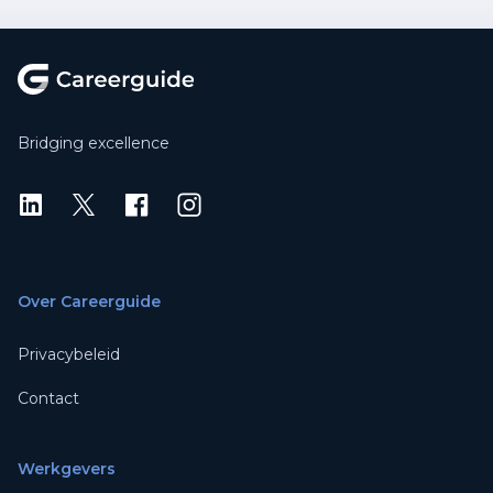
Footer
Bridging excellence
LinkedIn
X
X
Instagram
Over Careerguide
Privacybeleid
Contact
Werkgevers