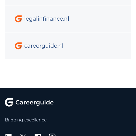
legalinfinance.nl
careerguide.nl
Footer
Bridging excellence