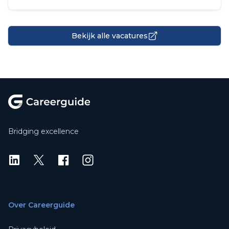
Bekijk alle vacatures
Footer
Bridging excellence
LinkedIn
X
X
Instagram
Over Careerguide