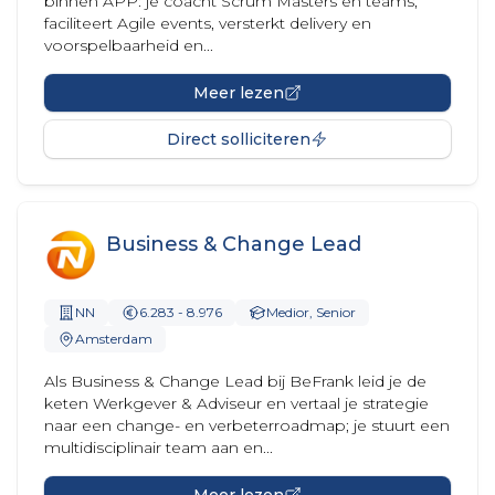
binnen APP: je coacht Scrum Masters en teams,
faciliteert Agile events, versterkt delivery en
voorspelbaarheid en...
Meer lezen
Direct solliciteren
Business & Change Lead
NN
6.283 - 8.976
Medior, Senior
Amsterdam
Als Business & Change Lead bij BeFrank leid je de
keten Werkgever & Adviseur en vertaal je strategie
naar een change- en verbeterroadmap; je stuurt een
multidisciplinair team aan en...