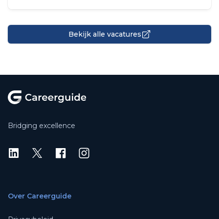
Bekijk alle vacatures
Footer
Bridging excellence
LinkedIn
X
X
Instagram
Over Careerguide