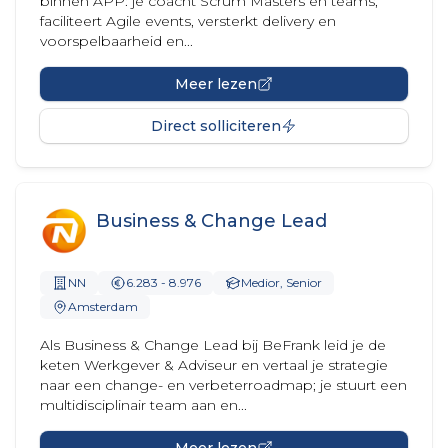
binnen APP: je coacht Scrum Masters en teams,
faciliteert Agile events, versterkt delivery en
voorspelbaarheid en...
Meer lezen
Direct solliciteren
Business & Change Lead
NN
6.283 - 8.976
Medior, Senior
Amsterdam
Als Business & Change Lead bij BeFrank leid je de
keten Werkgever & Adviseur en vertaal je strategie
naar een change- en verbeterroadmap; je stuurt een
multidisciplinair team aan en...