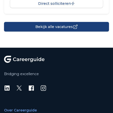
Direct solliciteren
Bekijk alle vacatures
Footer
Bridging excellence
LinkedIn
X
X
Instagram
Over Careerguide