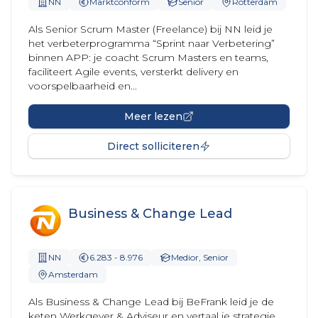
NN
Marktconform
Senior
Rotterdam
Als Senior Scrum Master (Freelance) bij NN leid je
het verbeterprogramma “Sprint naar Verbetering”
binnen APP: je coacht Scrum Masters en teams,
faciliteert Agile events, versterkt delivery en
voorspelbaarheid en...
Meer lezen
Direct solliciteren
Business & Change Lead
NN
6.283 - 8.976
Medior, Senior
Amsterdam
Als Business & Change Lead bij BeFrank leid je de
keten Werkgever & Adviseur en vertaal je strategie